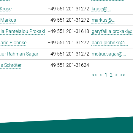
 Kruse
+49 551 201-31272
kruse@...
 Markus
+49 551 201-31272
markus@...
lia Pantelaiou Prokaki
+49 551 201-31618
garyfallia.prokaki@.
arie Plohnke
+49 551 201-31272
dana.plohnke@...
iur Rahman Sagar
+49 551 201-31272
motiur.sagar@...
s Schröter
+49 551 201-31624
<<
<
1
2
>
>>