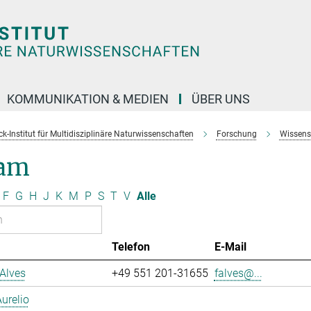
KOMMUNIKATION & MEDIEN
ÜBER UNS
k-Institut für Multidisziplinäre Naturwissenschaften
Forschung
Wissens
am
F
G
H
J
K
M
P
S
T
V
Alle
Telefon
E-Mail
Alves
+49 551 201-31655
falves@...
urelio