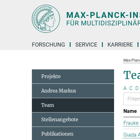
Hauptinhalt
FORSCHUNG
SERVICE
KARRIERE
Max-Planc
Te
Projekte
A
C
D
Andrea Markus
Team
Name
Stellenangebote
Frauke 
Publikationen
Giada A