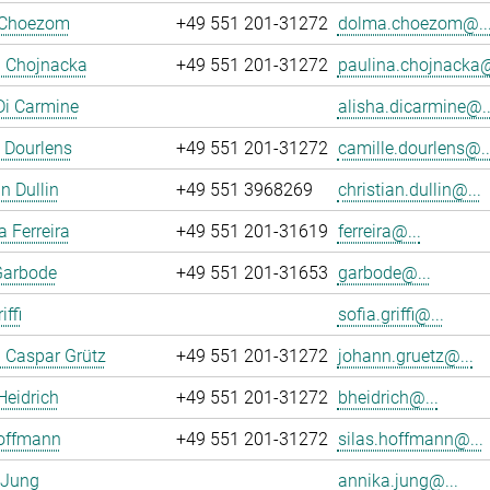
 Choezom
+49 551 201-31272
dolma.choezom@..
a Chojnacka
+49 551 201-31272
paulina.chojnacka@
Di Carmine
alisha.dicarmine@..
 Dourlens
+49 551 201-31272
camille.dourlens@..
n Dullin
+49 551 3968269
christian.dullin@...
a Ferreira
+49 551 201-31619
ferreira@...
Garbode
+49 551 201-31653
garbode@...
iffi
sofia.griffi@...
 Caspar Grütz
+49 551 201-31272
johann.gruetz@...
Heidrich
+49 551 201-31272
bheidrich@...
Hoffmann
+49 551 201-31272
silas.hoffmann@...
 Jung
annika.jung@...