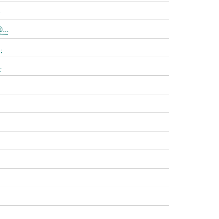
.
...
.
.