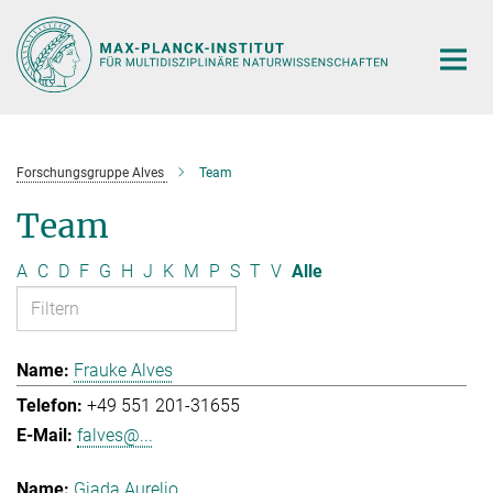
Hauptinhalt
Forschungsgruppe Alves
Team
Team
A
C
D
F
G
H
J
K
M
P
S
T
V
Alle
Frauke Alves
+49 551 201-31655
falves@...
Giada Aurelio