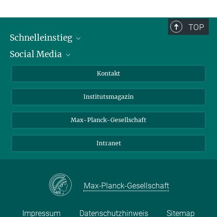
TOP
Schnelleinstieg
Social Media
Alumni
Bewerber*innen
LinkedIn
Kontakt
Besucher*innen
Bluesky
Institutsmagazin
Fördernde
Facebook
Journalist*innen
TikTok
Max-Planck-Gesellschaft
Schulen
YouTube
Intranet
Studierende
Wissenschaftler*innen
Max-Planck-Gesellschaft
Impressum
Datenschutzhinweis
Sitemap