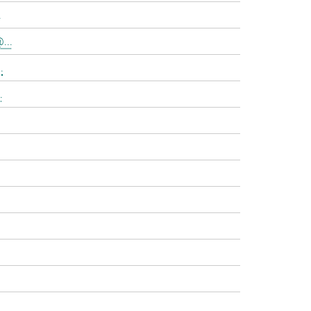
.
...
.
.