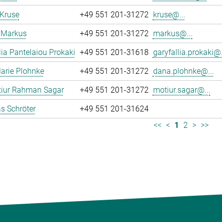
 Kruse
+49 551 201-31272
kruse@...
 Markus
+49 551 201-31272
markus@...
lia Pantelaiou Prokaki
+49 551 201-31618
garyfallia.prokaki@.
arie Plohnke
+49 551 201-31272
dana.plohnke@...
iur Rahman Sagar
+49 551 201-31272
motiur.sagar@...
s Schröter
+49 551 201-31624
<<
<
1
2
>
>>