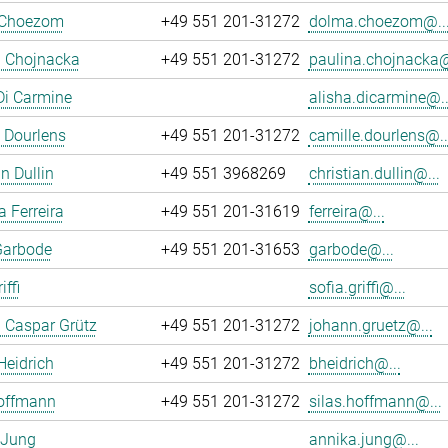
 Choezom
+49 551 201-31272
dolma.choezom@..
a Chojnacka
+49 551 201-31272
paulina.chojnacka@
Di Carmine
alisha.dicarmine@..
 Dourlens
+49 551 201-31272
camille.dourlens@..
n Dullin
+49 551 3968269
christian.dullin@...
a Ferreira
+49 551 201-31619
ferreira@...
Garbode
+49 551 201-31653
garbode@...
iffi
sofia.griffi@...
 Caspar Grütz
+49 551 201-31272
johann.gruetz@...
Heidrich
+49 551 201-31272
bheidrich@...
Hoffmann
+49 551 201-31272
silas.hoffmann@...
 Jung
annika.jung@...