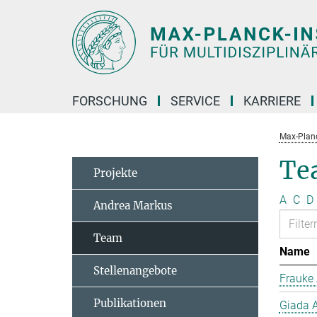
Hauptinhalt
FORSCHUNG
SERVICE
KARRIERE
Max-Planc
Te
Projekte
A
C
D
Andrea Markus
Team
Name
Stellenangebote
Frauke 
Publikationen
Giada A