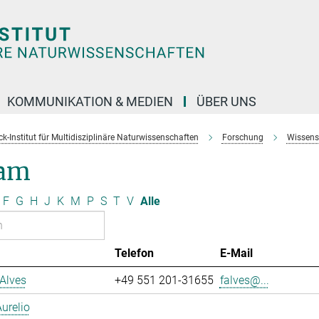
KOMMUNIKATION & MEDIEN
ÜBER UNS
k-Institut für Multidisziplinäre Naturwissenschaften
Forschung
Wissens
am
F
G
H
J
K
M
P
S
T
V
Alle
Telefon
E-Mail
Alves
+49 551 201-31655
falves@...
urelio