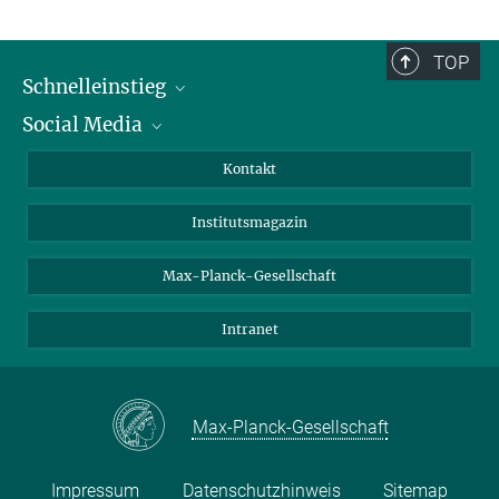
TOP
Schnelleinstieg
Social Media
Alumni
Bewerber*innen
LinkedIn
Kontakt
Besucher*innen
Bluesky
Institutsmagazin
Fördernde
Facebook
Journalist*innen
TikTok
Max-Planck-Gesellschaft
Schulen
YouTube
Intranet
Studierende
Wissenschaftler*innen
Max-Planck-Gesellschaft
Impressum
Datenschutzhinweis
Sitemap