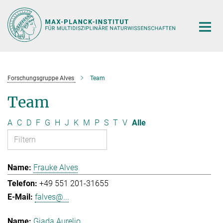
Hauptinhalt
Forschungsgruppe Alves
Team
Team
A
C
D
F
G
H
J
K
M
P
S
T
V
Alle
Frauke Alves
+49 551 201-31655
falves@...
Giada Aurelio