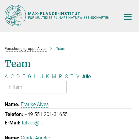
Hauptinhalt
Forschungsgruppe Alves
Team
Team
A
C
D
F
G
H
J
K
M
P
S
T
V
Alle
Frauke Alves
+49 551 201-31655
falves@...
Giada Aurelio