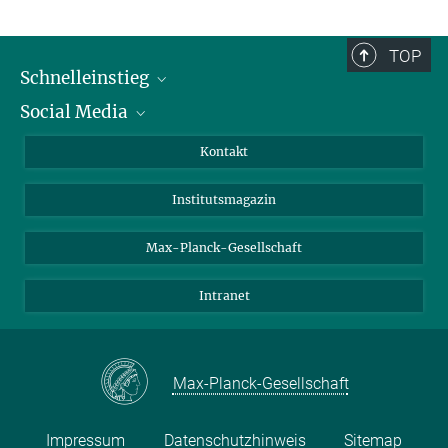
TOP
Schnelleinstieg
Social Media
Alumni
Bewerber*innen
LinkedIn
Kontakt
Besucher*innen
Bluesky
Institutsmagazin
Fördernde
Facebook
Journalist*innen
TikTok
Max-Planck-Gesellschaft
Schulen
YouTube
Intranet
Studierende
Wissenschaftler*innen
Max-Planck-Gesellschaft
Impressum
Datenschutzhinweis
Sitemap