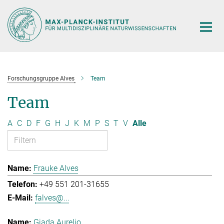
Hauptinhalt
Forschungsgruppe Alves
Team
Team
A
C
D
F
G
H
J
K
M
P
S
T
V
Alle
Frauke Alves
+49 551 201-31655
falves@...
Giada Aurelio