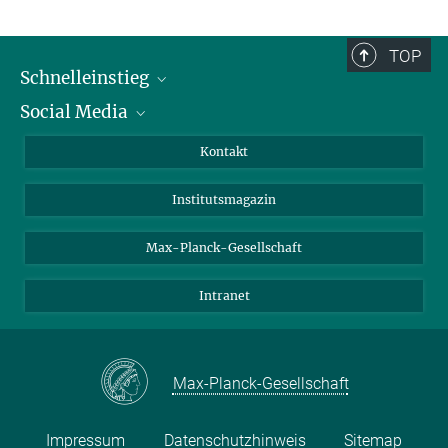
TOP
Schnelleinstieg
Social Media
Alumni
Bewerber*innen
LinkedIn
Kontakt
Besucher*innen
Bluesky
Institutsmagazin
Fördernde
Facebook
Journalist*innen
TikTok
Max-Planck-Gesellschaft
Schulen
YouTube
Intranet
Studierende
Wissenschaftler*innen
Max-Planck-Gesellschaft
Impressum
Datenschutzhinweis
Sitemap