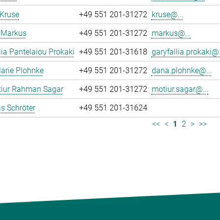
 Kruse
+49 551 201-31272
kruse@...
 Markus
+49 551 201-31272
markus@...
lia Pantelaiou Prokaki
+49 551 201-31618
garyfallia.prokaki@.
arie Plohnke
+49 551 201-31272
dana.plohnke@...
iur Rahman Sagar
+49 551 201-31272
motiur.sagar@...
s Schröter
+49 551 201-31624
<<
<
1
2
>
>>