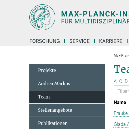
Hauptinhalt
FORSCHUNG
SERVICE
KARRIERE
Max-Planc
Te
Projekte
A
C
D
Andrea Markus
Team
Name
Stellenangebote
Frauke 
Publikationen
Giada A