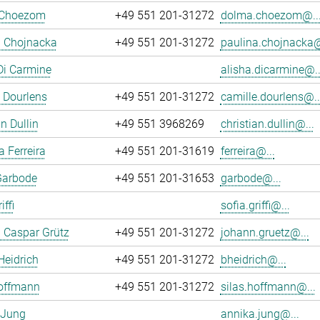
 Choezom
+49 551 201-31272
dolma.choezom@..
a Chojnacka
+49 551 201-31272
paulina.chojnacka@
Di Carmine
alisha.dicarmine@..
 Dourlens
+49 551 201-31272
camille.dourlens@..
n Dullin
+49 551 3968269
christian.dullin@...
a Ferreira
+49 551 201-31619
ferreira@...
Garbode
+49 551 201-31653
garbode@...
iffi
sofia.griffi@...
 Caspar Grütz
+49 551 201-31272
johann.gruetz@...
Heidrich
+49 551 201-31272
bheidrich@...
Hoffmann
+49 551 201-31272
silas.hoffmann@...
 Jung
annika.jung@...