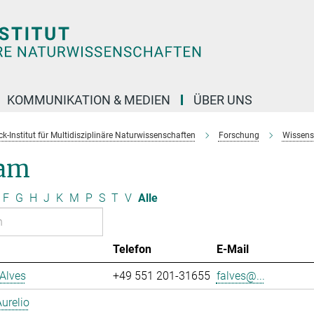
KOMMUNIKATION & MEDIEN
ÜBER UNS
k-Institut für Multidisziplinäre Naturwissenschaften
Forschung
Wissens
am
F
G
H
J
K
M
P
S
T
V
Alle
Telefon
E-Mail
Alves
+49 551 201-31655
falves@...
urelio