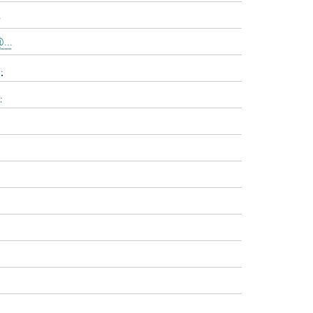
.
...
.
.