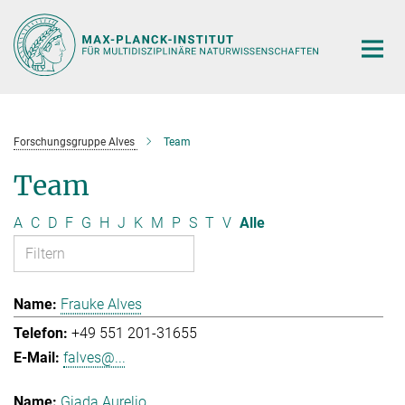
Hauptinhalt
Forschungsgruppe Alves
Team
Team
A
C
D
F
G
H
J
K
M
P
S
T
V
Alle
Frauke Alves
+49 551 201-31655
falves@...
Giada Aurelio