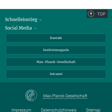
TOP
Schnelleinstieg
Social Media
Alumni
Bewerber*innen
LinkedIn
Kontakt
Besucher*innen
Bluesky
Institutsmagazin
Fördernde
Facebook
Journalist*innen
TikTok
Max-Planck-Gesellschaft
Schulen
YouTube
Intranet
Studierende
Wissenschaftler*innen
Max-Planck-Gesellschaft
Impressum
Datenschutzhinweis
Sitemap