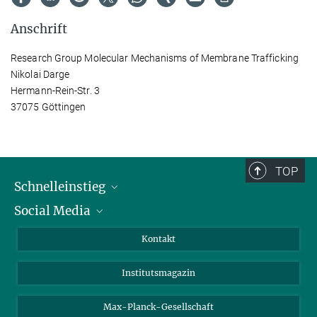
Anschrift
Research Group Molecular Mechanisms of Membrane Trafficking
Nikolai Darge
Hermann-Rein-Str. 3
37075 Göttingen
TOP
Schnelleinstieg
Social Media
Alumni
Bewerber*innen
LinkedIn
Kontakt
Besucher*innen
Bluesky
Institutsmagazin
Fördernde
Facebook
Journalist*innen
TikTok
Max-Planck-Gesellschaft