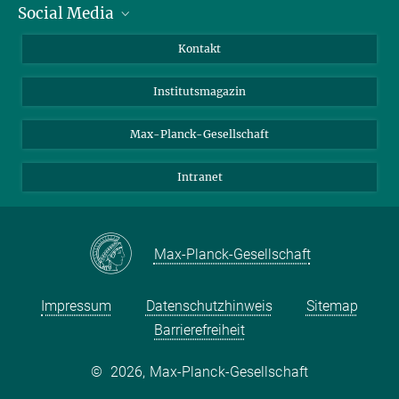
Social Media
Alumni
Bewerber*innen
LinkedIn
Kontakt
Besucher*innen
Bluesky
Institutsmagazin
Fördernde
Facebook
Journalist*innen
TikTok
Max-Planck-Gesellschaft
Schulen
YouTube
Intranet
Studierende
Wissenschaftler*innen
Max-Planck-Gesellschaft
Impressum
Datenschutzhinweis
Sitemap
Barrierefreiheit
©
2026, Max-Planck-Gesellschaft