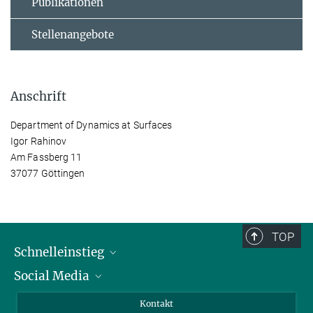
Publikationen
Stellenangebote
Anschrift
Department of Dynamics at Surfaces
Igor Rahinov
Am Fassberg 11
37077 Göttingen
TOP
Schnelleinstieg
Social Media
Alumni
Bewerber*innen
LinkedIn
Kontakt