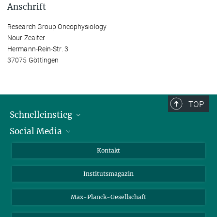
Anschrift
Research Group Oncophysiology
Nour Zeaiter
Hermann-Rein-Str. 3
37075 Göttingen
TOP
Schnelleinstieg
Social Media
Alumni
Bewerber*innen
LinkedIn
Kontakt
Besucher*innen
Bluesky
Institutsmagazin
Fördernde
Facebook
Journalist*innen
TikTok
Max-Planck-Gesellschaft
Schulen
YouTube