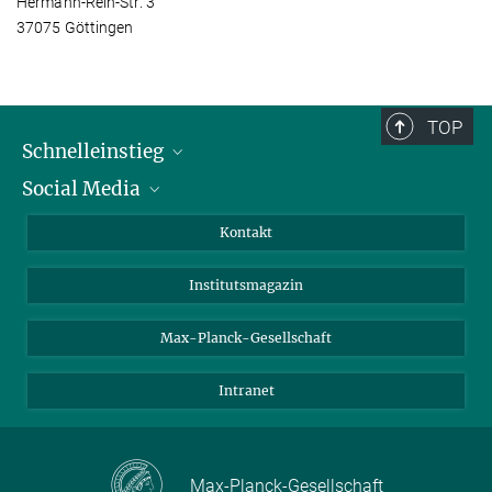
Hermann-Rein-Str. 3
37075 Göttingen
TOP
Schnelleinstieg
Social Media
Alumni
Bewerber*innen
LinkedIn
Kontakt
Besucher*innen
Bluesky
Institutsmagazin
Fördernde
Facebook
Journalist*innen
TikTok
Max-Planck-Gesellschaft
Schulen
YouTube
Intranet
Studierende
Wissenschaftler*innen
Max-Planck-Gesellschaft