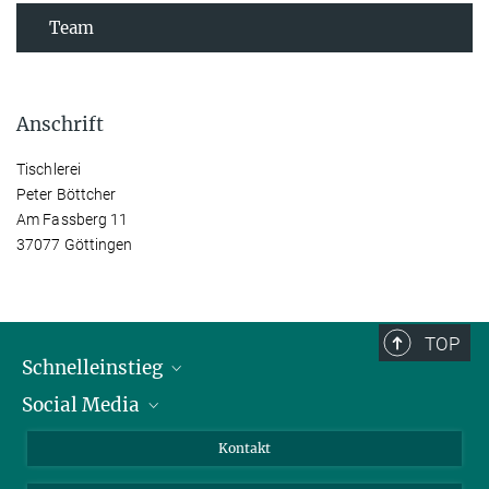
Team
Anschrift
Tischlerei
Peter Böttcher
Am Fassberg 11
37077 Göttingen
TOP
Schnelleinstieg
Social Media
Alumni
Bewerber*innen
LinkedIn
Kontakt
Besucher*innen
Bluesky