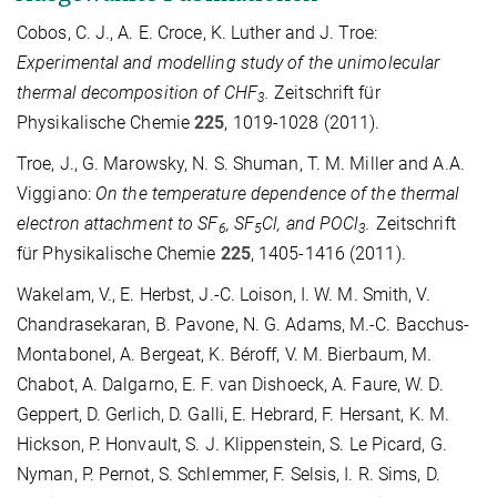
Cobos, C. J., A. E. Croce, K. Luther and J. Troe:
Experimental and modelling study of the unimolecular
thermal decomposition of CHF
.
Zeitschrift für
3
Physikalische Chemie
225
, 1019-1028 (2011).
Troe, J., G. Marowsky, N. S. Shuman, T. M. Miller and A.A.
Viggiano:
On the temperature dependence of the thermal
electron attachment to SF
, SF
Cl, and POCl
.
Zeitschrift
6
5
3
für Physikalische Chemie
225
, 1405-1416 (2011).
Wakelam, V., E. Herbst, J.-C. Loison, I. W. M. Smith, V.
Chandrasekaran, B. Pavone, N. G. Adams, M.-C. Bacchus-
Montabonel, A. Bergeat, K. Béroff, V. M. Bierbaum, M.
Chabot, A. Dalgarno, E. F. van Dishoeck, A. Faure, W. D.
Geppert, D. Gerlich, D. Galli, E. Hebrard, F. Hersant, K. M.
Hickson, P. Honvault, S. J. Klippenstein, S. Le Picard, G.
Nyman, P. Pernot, S. Schlemmer, F. Selsis, I. R. Sims, D.