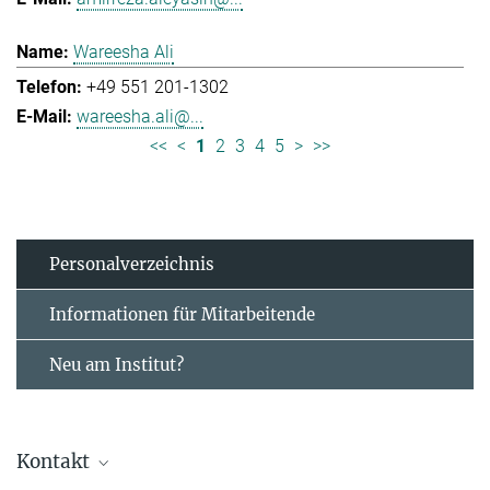
Wareesha Ali
+49 551 201-1302
wareesha.ali@...
<<
<
1
2
3
4
5
>
>>
Personal­verzeichnis
Informationen für Mitarbeitende
Neu am Institut?
Kontakt