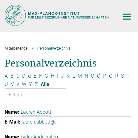
Hauptinhalt
Mitarbeitende
Personalverzeichnis
Personalverzeichnis
A
B
C
D
d
E
F
G
H
I
J
K
L
M
N
O
Ö
P
Q
R
S
T
U
V
v
W
Y
Z
Alle
Lauren Abbott
lauren.abbott@...
Lydia Abdelhalim