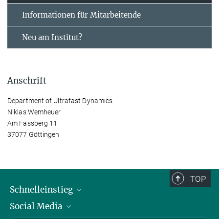
Informationen für Mitarbeitende
Neu am Institut?
Anschrift
Department of Ultrafast Dynamics
Niklas Wemheuer
Am Fassberg 11
37077 Göttingen
TOP
Schnelleinstieg
Social Media
Alumni