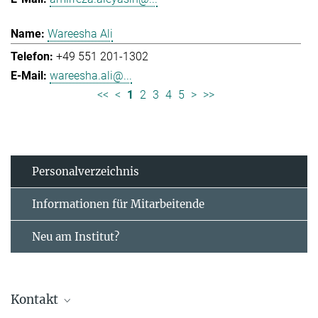
Wareesha Ali
+49 551 201-1302
wareesha.ali@...
<<
<
1
2
3
4
5
>
>>
Personal­verzeichnis
Informationen für Mitarbeitende
Neu am Institut?
Kontakt