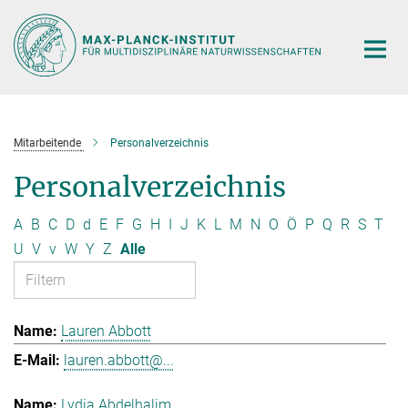
Hauptinhalt
Mitarbeitende
Personalverzeichnis
Personalverzeichnis
A
B
C
D
d
E
F
G
H
I
J
K
L
M
N
O
Ö
P
Q
R
S
T
U
V
v
W
Y
Z
Alle
Lauren Abbott
lauren.abbott@...
Lydia Abdelhalim