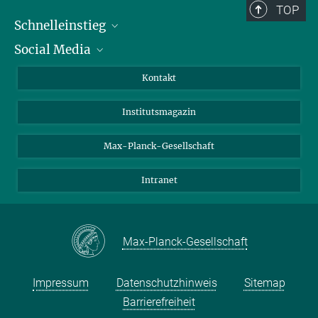
TOP
Schnelleinstieg
Social Media
Alumni
Bewerber*innen
LinkedIn
Kontakt
Besucher*innen
Bluesky
Institutsmagazin
Fördernde
Facebook
Journalist*innen
TikTok
Max-Planck-Gesellschaft
Schulen
YouTube
Intranet
Studierende
Wissenschaftler*innen
Max-Planck-Gesellschaft
Impressum
Datenschutzhinweis
Sitemap
Barrierefreiheit