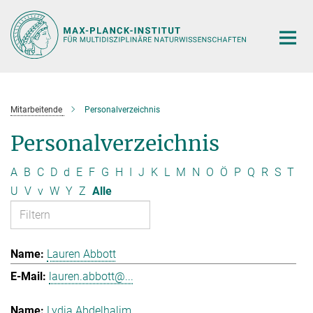
Hauptinhalt
Mitarbeitende
Personalverzeichnis
Personalverzeichnis
A
B
C
D
d
E
F
G
H
I
J
K
L
M
N
O
Ö
P
Q
R
S
T
U
V
v
W
Y
Z
Alle
Lauren Abbott
lauren.abbott@...
Lydia Abdelhalim