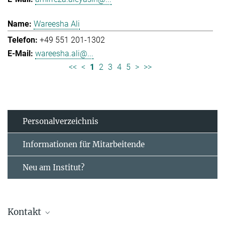
Wareesha Ali
+49 551 201-1302
wareesha.ali@...
<<
<
1
2
3
4
5
>
>>
Personal­verzeichnis
Informationen für Mitarbeitende
Neu am Institut?
Kontakt