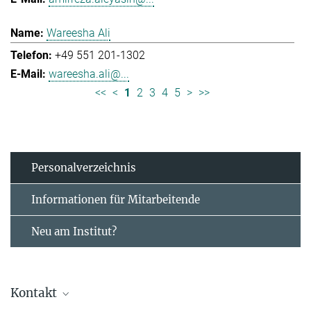
Wareesha Ali
+49 551 201-1302
wareesha.ali@...
<<
<
1
2
3
4
5
>
>>
Personal­verzeichnis
Informationen für Mitarbeitende
Neu am Institut?
Kontakt