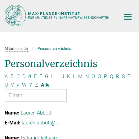
Hauptinhalt
Mitarbeitende
Personalverzeichnis
Personalverzeichnis
A
B
C
D
d
E
F
G
H
I
J
K
L
M
N
O
Ö
P
Q
R
S
T
U
V
v
W
Y
Z
Alle
Lauren Abbott
lauren.abbott@...
Lydia Abdelhalim