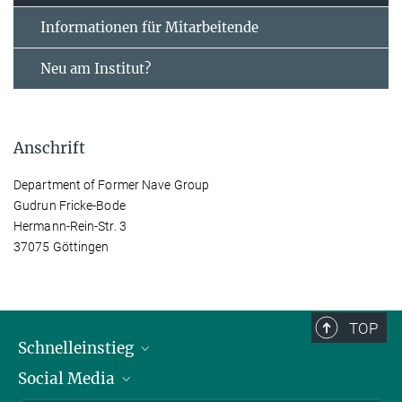
Informationen für Mitarbeitende
Neu am Institut?
Anschrift
Department of Former Nave Group
Gudrun Fricke-Bode
Hermann-Rein-Str. 3
37075 Göttingen
TOP
Schnelleinstieg
Social Media
Alumni