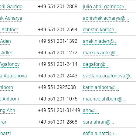
ril Garrido
+49 551 201-2808
julio.abril-garrido@...
ek Acharya
abhishek.acharya@...
n Achtner
+49 551 201-2594
christin.korb@...
 Aden
+49 551 201-1392
anakin.aden@...
 Adler
+49 551 201-1272
markus.adler@...
 Agafonov
+49 551 201-2414
dagafon@...
na Agafonova
+49 551 201-2443
svetlana.agafonova@...
hlborn
+49 551 3925008
karin.ahlborn@...
e Ahlborn
+49 551 201-1076
maurice.ahlborn@...
ng Ahn
+49 551 201-31449
ahn@...
rari
+49 551 201-2868
sara.ahrari@...
inatzi
sofia.ainatzi@...