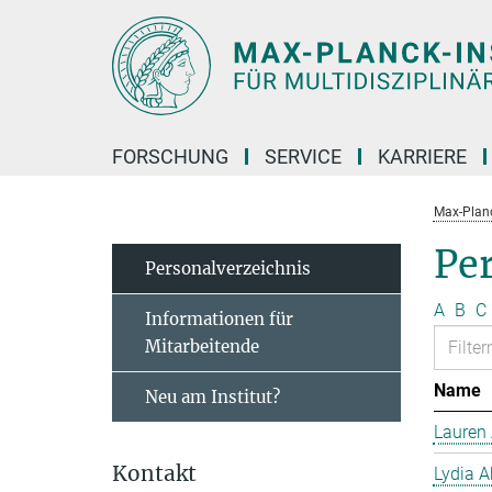
Hauptinhalt
FORSCHUNG
SERVICE
KARRIERE
Max-Planc
Pe
Personal­verzeichnis
A
B
C
Informationen für
Mitarbeitende
Name
Neu am Institut?
Lauren 
Kontakt
Lydia A