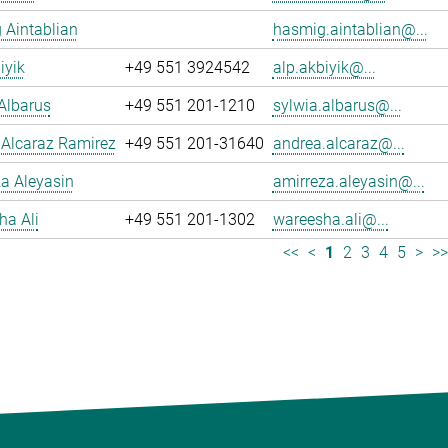
 Aintablian
hasmig.aintablian@...
iyik
+49 551 3924542
alp.akbiyik@...
Albarus
+49 551 201-1210
sylwia.albarus@...
 Alcaraz Ramirez
+49 551 201-31640
andrea.alcaraz@...
a Aleyasin
amirreza.aleyasin@...
ha Ali
+49 551 201-1302
wareesha.ali@...
<<
<
1
2
3
4
5
>
>