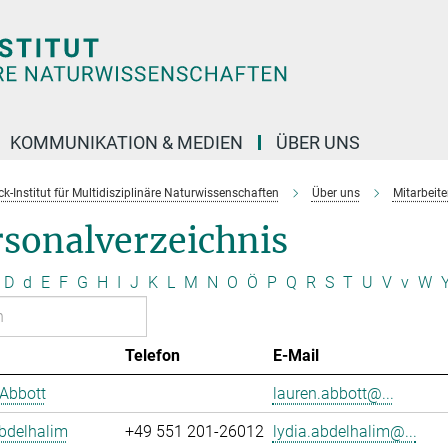
KOMMUNIKATION & MEDIEN
ÜBER UNS
k-Institut für Multidisziplinäre Naturwissenschaften
Über uns
Mitarbeit
rsonalverzeichnis
D
d
E
F
G
H
I
J
K
L
M
N
O
Ö
P
Q
R
S
T
U
V
v
W
Telefon
E-Mail
Abbott
lauren.abbott@...
bdelhalim
+49 551 201-26012
lydia.abdelhalim@...