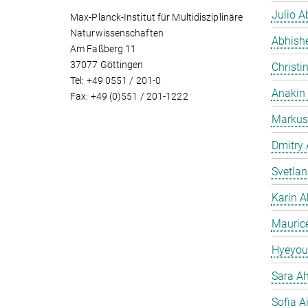
Julio Ab
Max-Planck-Institut für Multidisziplinäre
Naturwissenschaften
Abhish
Am Faßberg 11
37077 Göttingen
Christi
Tel: +49 0551 / 201-0
Anakin
Fax: +49 (0)551 / 201-1222
Markus
Dmitry
Svetla
Karin A
Mauric
Hyeyou
Sara Ah
Sofia A