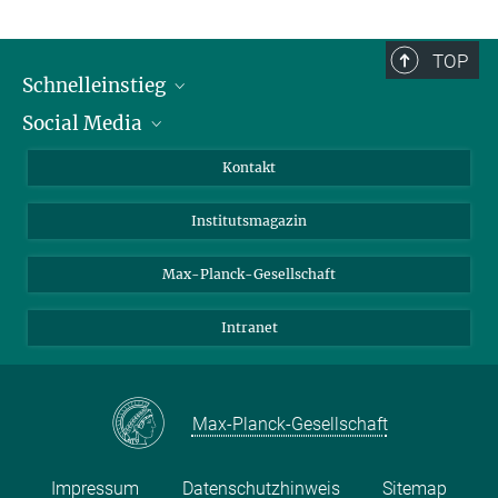
TOP
Schnelleinstieg
Social Media
Alumni
Bewerber*innen
LinkedIn
Kontakt
Besucher*innen
Bluesky
Institutsmagazin
Fördernde
Facebook
Journalist*innen
TikTok
Max-Planck-Gesellschaft
Schulen
YouTube
Intranet
Studierende
Wissenschaftler*innen
Max-Planck-Gesellschaft
Impressum
Datenschutzhinweis
Sitemap