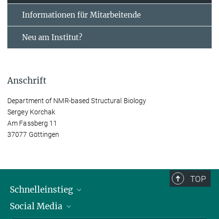
Informationen für Mitarbeitende
Neu am Institut?
Anschrift
Department of NMR-based Structural Biology
Sergey Korchak
Am Fassberg 11
37077 Göttingen
TOP
Schnelleinstieg
Social Media
Alumni