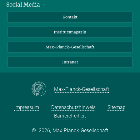
Social Media
Alumni
Bewerber*innen
LinkedIn
Kontakt
Besucher*innen
Bluesky
Institutsmagazin
Fördernde
Facebook
Journalist*innen
TikTok
Max-Planck-Gesellschaft
Schulen
YouTube
Intranet
Studierende
Wissenschaftler*innen
Max-Planck-Gesellschaft
Impressum
Datenschutzhinweis
Sitemap
Barrierefreiheit
©
2026, Max-Planck-Gesellschaft