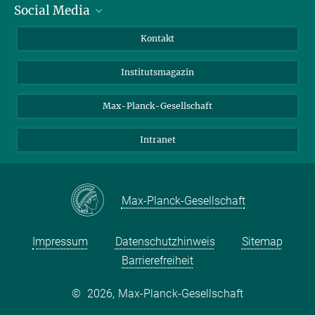
Social Media
Alumni
Bewerber*innen
LinkedIn
Kontakt
Besucher*innen
Bluesky
Institutsmagazin
Fördernde
Facebook
Journalist*innen
TikTok
Max-Planck-Gesellschaft
Schulen
YouTube
Intranet
Studierende
Wissenschaftler*innen
Max-Planck-Gesellschaft
Impressum
Datenschutzhinweis
Sitemap
Barrierefreiheit
©
2026, Max-Planck-Gesellschaft