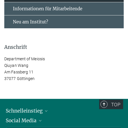
Informationen für Mitarbeitende
Neu am Institut?
Anschrift
Department of Meiosis
Qiuyan Wang
Am Fassberg 11
37077 Göttingen
TOP
Schnelleinstieg
Social Media
Alumni