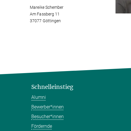
Mareike Schember
Am Fassberg 11
37077 Göttingen
Schnelleinstieg
Alumni
Bewerber*innen
Besucher*innen
Fördernde