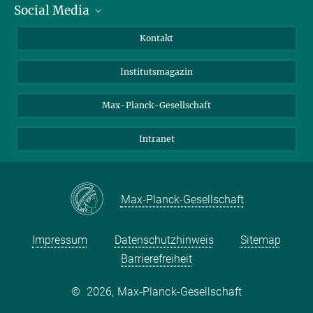
Social Media
Alumni
Bewerber*innen
LinkedIn
Kontakt
Besucher*innen
Bluesky
Institutsmagazin
Fördernde
Facebook
Journalist*innen
TikTok
Max-Planck-Gesellschaft
Schulen
YouTube
Intranet
Studierende
Wissenschaftler*innen
Max-Planck-Gesellschaft
Impressum
Datenschutzhinweis
Sitemap
Barrierefreiheit
©
2026, Max-Planck-Gesellschaft