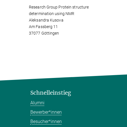
Research Group Protein structure
determination using NMR
Aleksandra Kusova
Am Fassberg 11
37077 Göttingen
Schnelleinstieg
Alumni
Bewerber*innen
Besucher*innen