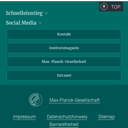
TOP
Schnelleinstieg
Social Media
Alumni
Bewerber*innen
LinkedIn
Kontakt
Besucher*innen
Bluesky
Institutsmagazin
Fördernde
Facebook
Journalist*innen
TikTok
Max-Planck-Gesellschaft
Schulen
YouTube
Intranet
Studierende
Wissenschaftler*innen
Max-Planck-Gesellschaft
Impressum
Datenschutzhinweis
Sitemap
Barrierefreiheit