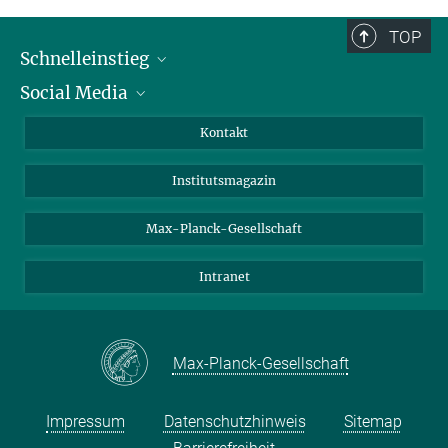
TOP
Schnelleinstieg
Social Media
Alumni
Bewerber*innen
LinkedIn
Kontakt
Besucher*innen
Bluesky
Institutsmagazin
Fördernde
Facebook
Journalist*innen
TikTok
Max-Planck-Gesellschaft
Schulen
YouTube
Intranet
Studierende
Wissenschaftler*innen
Max-Planck-Gesellschaft
Impressum
Datenschutzhinweis
Sitemap