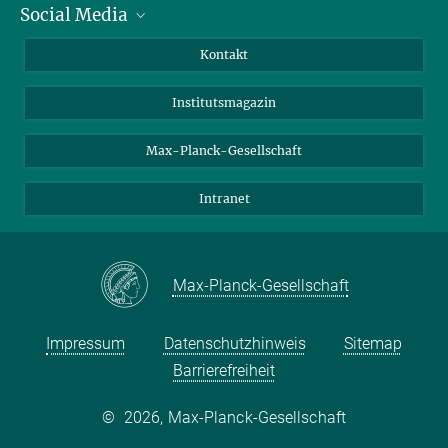
Social Media
Alumni
Bewerber*innen
LinkedIn
Kontakt
Besucher*innen
Bluesky
Institutsmagazin
Fördernde
Facebook
Journalist*innen
TikTok
Max-Planck-Gesellschaft
Schulen
YouTube
Intranet
Studierende
Wissenschaftler*innen
Max-Planck-Gesellschaft
Impressum
Datenschutzhinweis
Sitemap
Barrierefreiheit
©
2026, Max-Planck-Gesellschaft