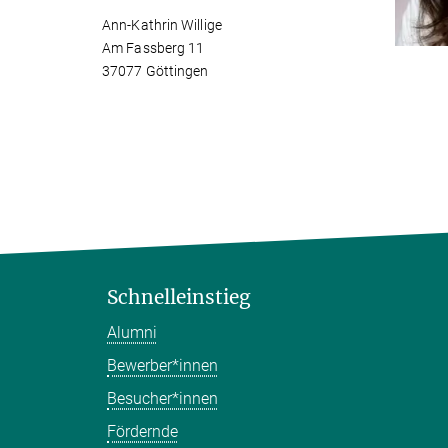
Ann-Kathrin Willige
Am Fassberg 11
37077 Göttingen
Schnelleinstieg
Alumni
Bewerber*innen
Besucher*innen
Fördernde