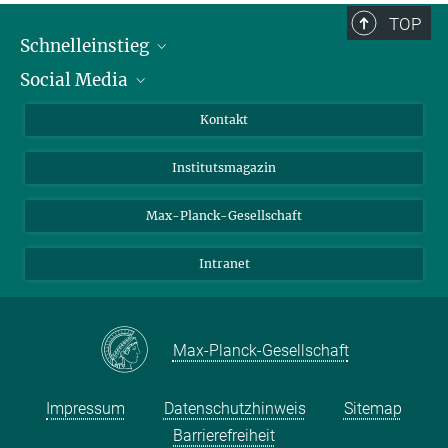
TOP
Schnelleinstieg
Social Media
Alumni
Bewerber*innen
LinkedIn
Kontakt
Besucher*innen
Bluesky
Institutsmagazin
Fördernde
Facebook
Journalist*innen
TikTok
Max-Planck-Gesellschaft
Schulen
YouTube
Intranet
Studierende
Wissenschaftler*innen
Max-Planck-Gesellschaft
Impressum
Datenschutzhinweis
Sitemap
Barrierefreiheit