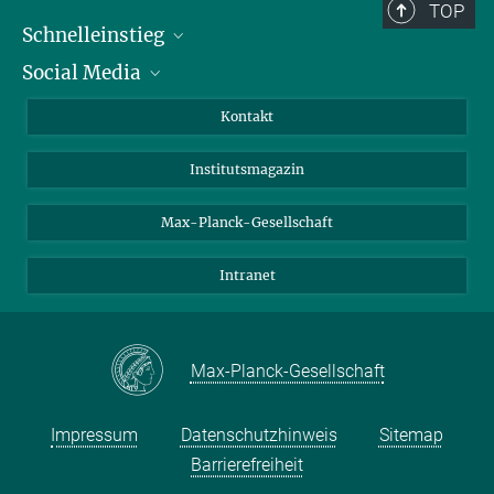
TOP
Schnelleinstieg
Social Media
Alumni
Bewerber*innen
LinkedIn
Kontakt
Besucher*innen
Bluesky
Institutsmagazin
Fördernde
Facebook
Journalist*innen
TikTok
Max-Planck-Gesellschaft
Schulen
YouTube
Intranet
Studierende
Wissenschaftler*innen
Max-Planck-Gesellschaft
Impressum
Datenschutzhinweis
Sitemap
Barrierefreiheit