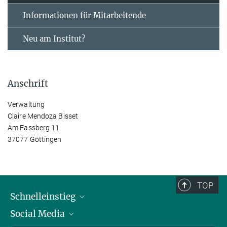
Informationen für Mitarbeitende
Neu am Institut?
Anschrift
Verwaltung
Claire Mendoza Bisset
Am Fassberg 11
37077 Göttingen
TOP
Schnelleinstieg
Social Media
Alumni