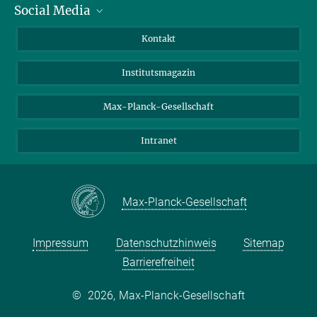
Social Media
Alumni
Bewerber*innen
LinkedIn
Kontakt
Besucher*innen
Bluesky
Institutsmagazin
Fördernde
Facebook
Journalist*innen
TikTok
Max-Planck-Gesellschaft
Schulen
YouTube
Intranet
Studierende
Wissenschaftler*innen
Max-Planck-Gesellschaft
Impressum
Datenschutzhinweis
Sitemap
Barrierefreiheit
©
2026, Max-Planck-Gesellschaft