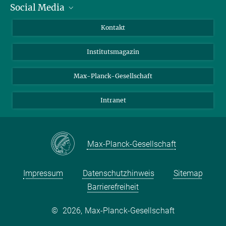
Social Media
Alumni
Bewerber*innen
LinkedIn
Kontakt
Besucher*innen
Bluesky
Institutsmagazin
Fördernde
Facebook
Journalist*innen
TikTok
Max-Planck-Gesellschaft
Schulen
YouTube
Intranet
Studierende
Wissenschaftler*innen
Max-Planck-Gesellschaft
Impressum
Datenschutzhinweis
Sitemap
Barrierefreiheit
©
2026, Max-Planck-Gesellschaft