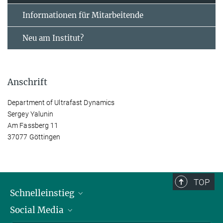
Informationen für Mitarbeitende
Neu am Institut?
Anschrift
Department of Ultrafast Dynamics
Sergey Yalunin
Am Fassberg 11
37077 Göttingen
TOP
Schnelleinstieg
Social Media
Alumni