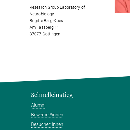
Research Group Laboratory of
Neurobiology
Brigitte Barg-Kues
Am Fassberg 11
37077 Göttingen
Schnelleinstieg
Alumni
Bewerber*innen
Besucher*innen