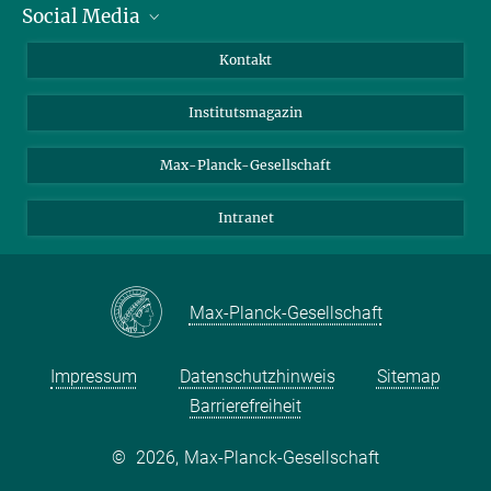
Social Media
Alumni
Bewerber*innen
LinkedIn
Kontakt
Besucher*innen
Bluesky
Institutsmagazin
Fördernde
Facebook
Journalist*innen
TikTok
Max-Planck-Gesellschaft
Schulen
YouTube
Intranet
Studierende
Wissenschaftler*innen
Max-Planck-Gesellschaft
Impressum
Datenschutzhinweis
Sitemap
Barrierefreiheit
©
2026, Max-Planck-Gesellschaft