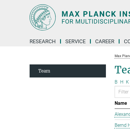
Main-
Content
RESEARCH
SERVICE
CAREER
C
Max Planck
Te
Team
B
H
K
Name
Alexand
Bernd 