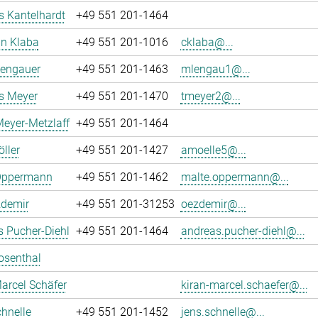
 Kantelhardt
+49 551 201-1464
an Klaba
+49 551 201-1016
cklaba@...
Lengauer
+49 551 201-1463
mlengau1@...
 Meyer
+49 551 201-1470
tmeyer2@...
eyer-Metzlaff
+49 551 201-1464
ller
+49 551 201-1427
amoelle5@...
Oppermann
+49 551 201-1462
malte.oppermann@...
zdemir
+49 551 201-31253
oezdemir@...
 Pucher-Diehl
+49 551 201-1464
andreas.pucher-diehl@...
osenthal
arcel Schäfer
kiran-marcel.schaefer@...
hnelle
+49 551 201-1452
jens.schnelle@...