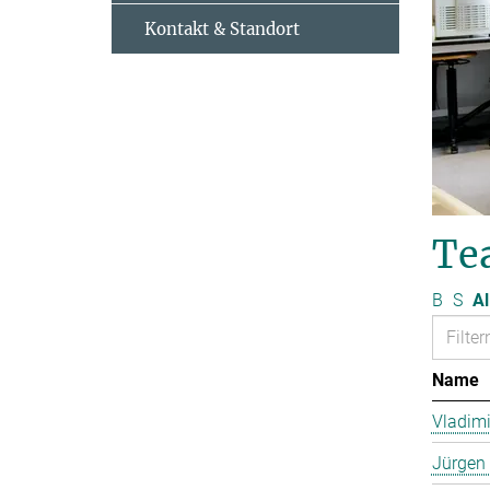
Kontakt & Standort
Te
B
S
Al
Name
Vladimi
Jürgen 