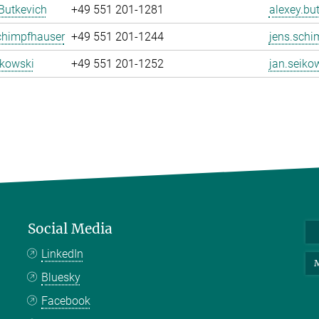
Butkevich
+49 551 201-1281
alexey.bu
chimpfhauser
+49 551 201-1244
jens.schi
ikowski
+49 551 201-1252
jan.seiko
Social Media
LinkedIn
M
Bluesky
Facebook