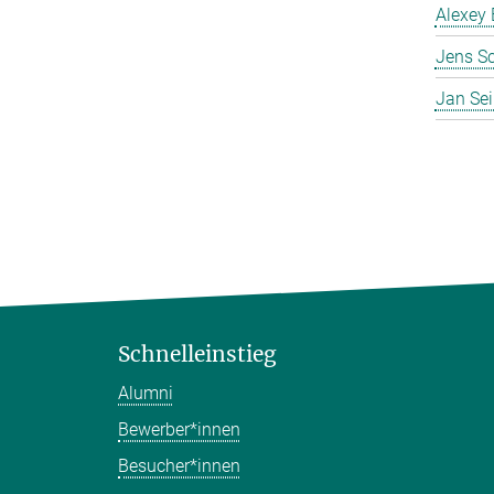
Alexey 
Jens S
Jan Se
Schnelleinstieg
Alumni
Bewerber*innen
Besucher*innen