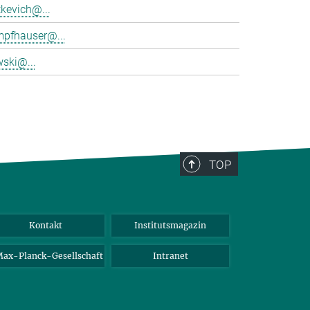
tkevich@...
mpfhauser@...
wski@...
TOP
Kontakt
Institutsmagazin
ax-Planck-Gesellschaft
Intranet