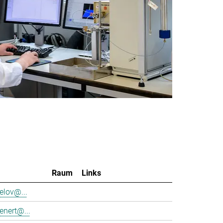
Raum
Links
elov@...
enert@...