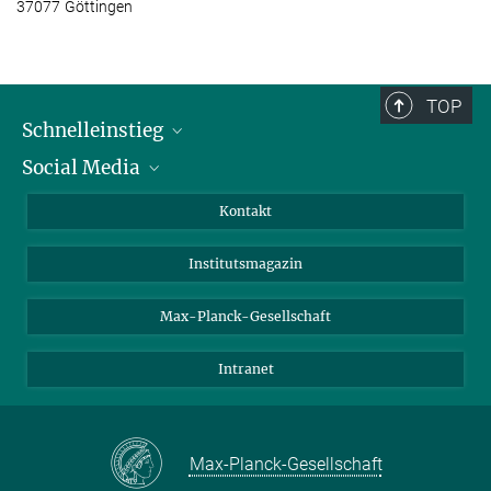
37077 Göttingen
TOP
Schnelleinstieg
Social Media
Alumni
Bewerber*innen
LinkedIn
Kontakt
Besucher*innen
Bluesky
Institutsmagazin
Fördernde
Facebook
Journalist*innen
TikTok
Max-Planck-Gesellschaft
Schulen
YouTube
Intranet
Studierende
Wissenschaftler*innen
Max-Planck-Gesellschaft