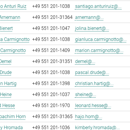
o Anturi Ruiz
+49 551 201-1038
santiago.anturiruiz@...
 Arnemann
+49 551 201-31364
arnemann@...
Bienert
+49 551 201-1047
jolina.bienert@...
ca Carmignotto
+49 551 201-1038
gianluca.carmignotto@...
 Carmignotto
+49 551 201-1409
marion.carmignotto@...
 Demel
+49 551 201-31351
demel@...
 Drude
+49 551 201-1038
pascal.drude@...
an Hartig
+49 551 201-1398
christian.hartig@...
 Heine
+49 551 201-1037
sheine@...
d Hesse
+49 551 201-1970
leonard.hesse@...
oachim Horn
+49 551 201-31365
hajo.horn@...
ly Hromada
+49 551 201-1036
kimberly.hromada@...