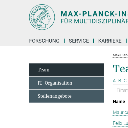
Hauptinhalt
FORSCHUNG
SERVICE
KARRIERE
Max-Planc
Te
Team
A
B
C
IT-Organisation
Stellenangebote
Name
Mauric
Felix L