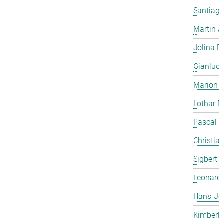
Santiag
Martin
Jolina 
Gianlu
Marion
Lothar
Pascal
Christi
Sigbert
Leonar
Hans-J
Kimber