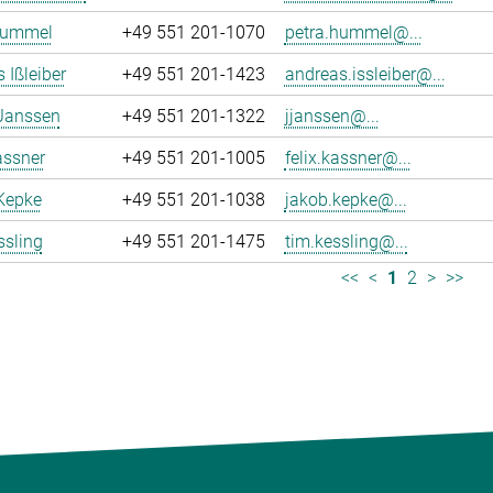
Hummel
+49 551 201-1070
petra.hummel@...
 Ißleiber
+49 551 201-1423
andreas.issleiber@...
 Janssen
+49 551 201-1322
jjanssen@...
assner
+49 551 201-1005
felix.kassner@...
Kepke
+49 551 201-1038
jakob.kepke@...
ssling
+49 551 201-1475
tim.kessling@...
<<
<
1
2
>
>>