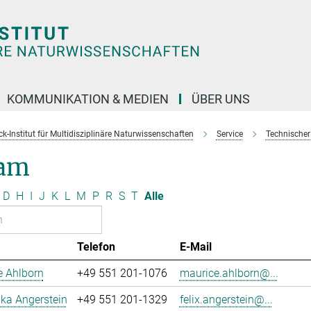
KOMMUNIKATION & MEDIEN
ÜBER UNS
k-Institut für Multidisziplinäre Naturwissenschaften
Service
Technischer
am
D
H
I
J
K
L
M
P
R
S
T
Alle
Telefon
E-Mail
e Ahlborn
+49 551 201-1076
maurice.ahlborn@...
uka Angerstein
+49 551 201-1329
felix.angerstein@...