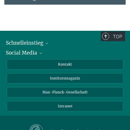
TOP
Schnelleinstieg
Social Media
Alumni
Bewerber*innen
LinkedIn
Kontakt
Besucher*innen
Bluesky
Institutsmagazin
Fördernde
Facebook
Journalist*innen
TikTok
Max-Planck-Gesellschaft
Schulen
YouTube
Intranet
Studierende
Wissenschaftler*innen