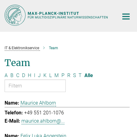
Hauptinhalt
IT & Elektronikservice
Team
Team
A
B
C
D
H
I
J
K
L
M
P
R
S
T
Alle
Maurice Ahlborn
+49 551 201-1076
maurice.ahlborn@...
Felix Luka Angerstein