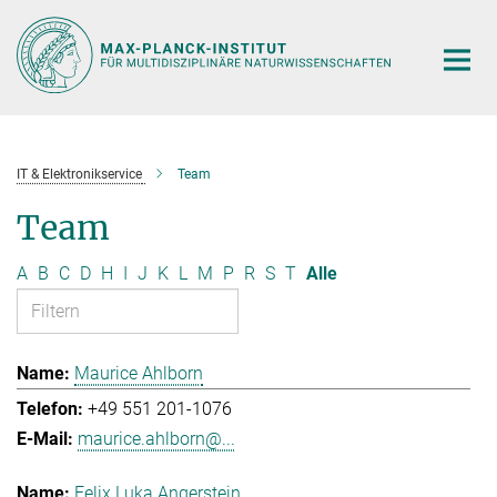
Hauptinhalt
IT & Elektronikservice
Team
Team
A
B
C
D
H
I
J
K
L
M
P
R
S
T
Alle
Maurice Ahlborn
+49 551 201-1076
maurice.ahlborn@...
Felix Luka Angerstein