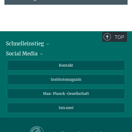
TOP
Schnelleinstieg
Social Media
Alumni
Bewerber*innen
LinkedIn
Kontakt
Besucher*innen
Bluesky
Institutsmagazin
Fördernde
Facebook
Journalist*innen
TikTok
Max-Planck-Gesellschaft
Schulen
YouTube
Intranet
Studierende
Wissenschaftler*innen