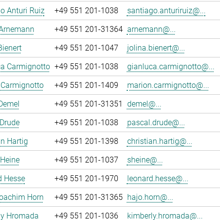
o Anturi Ruiz
+49 551 201-1038
santiago.anturiruiz@...
 Arnemann
+49 551 201-31364
arnemann@...
Bienert
+49 551 201-1047
jolina.bienert@...
ca Carmignotto
+49 551 201-1038
gianluca.carmignotto@...
 Carmignotto
+49 551 201-1409
marion.carmignotto@...
 Demel
+49 551 201-31351
demel@...
 Drude
+49 551 201-1038
pascal.drude@...
an Hartig
+49 551 201-1398
christian.hartig@...
 Heine
+49 551 201-1037
sheine@...
d Hesse
+49 551 201-1970
leonard.hesse@...
oachim Horn
+49 551 201-31365
hajo.horn@...
ly Hromada
+49 551 201-1036
kimberly.hromada@...