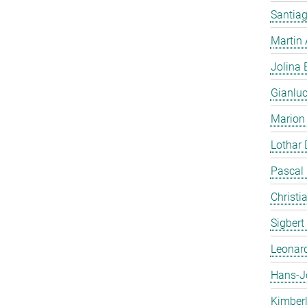
Santiag
Martin
Jolina 
Gianlu
Marion
Lothar
Pascal
Christi
Sigbert
Leonar
Hans-J
Kimber