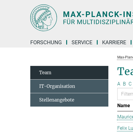
Hauptinhalt
FORSCHUNG
SERVICE
KARRIERE
Max-Planc
Te
Team
A
B
C
IT-Organisation
Stellenangebote
Name
Mauric
Felix L