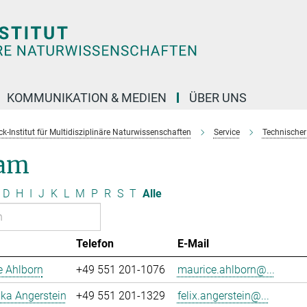
KOMMUNIKATION & MEDIEN
ÜBER UNS
k-Institut für Multidisziplinäre Naturwissenschaften
Service
Technischer
am
D
H
I
J
K
L
M
P
R
S
T
Alle
Telefon
E-Mail
e Ahlborn
+49 551 201-1076
maurice.ahlborn@...
uka Angerstein
+49 551 201-1329
felix.angerstein@...