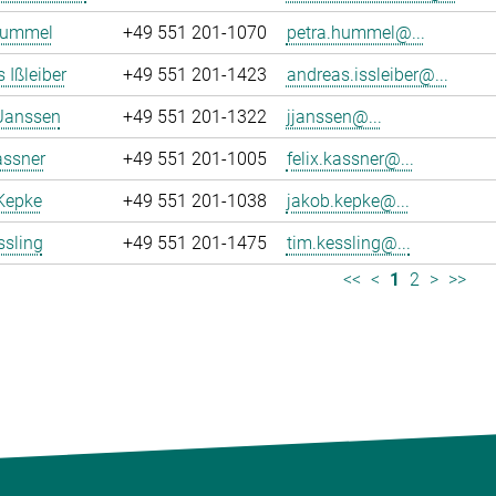
Hummel
+49 551 201-1070
petra.hummel@...
 Ißleiber
+49 551 201-1423
andreas.issleiber@...
 Janssen
+49 551 201-1322
jjanssen@...
assner
+49 551 201-1005
felix.kassner@...
Kepke
+49 551 201-1038
jakob.kepke@...
ssling
+49 551 201-1475
tim.kessling@...
<<
<
1
2
>
>>